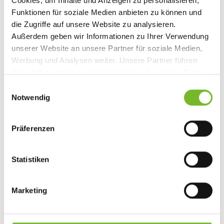
Cookies, um Inhalte und Anzeigen zu personalisieren,
00800 52800 900
Funktionen für soziale Medien anbieten zu können und
die Zugriffe auf unsere Website zu analysieren.
Außerdem geben wir Informationen zu Ihrer Verwendung
Persönliche Beratung
unserer Website an unsere Partner für soziale Medien,
120 Jahre Erfahrung
Werbung und Analysen weiter. Unsere Partner führen
Für alle Branchen
diese Informationen möglicherweise mit weiteren Daten
zusammen, die Sie ihnen bereitgestellt haben oder die
E
sie im Rahmen Ihrer Nutzung der Dienste gesammelt
Notwendig
i
haben.
n
w
Präferenzen
i
l
l
Statistiken
i
g
Marketing
u
n
g