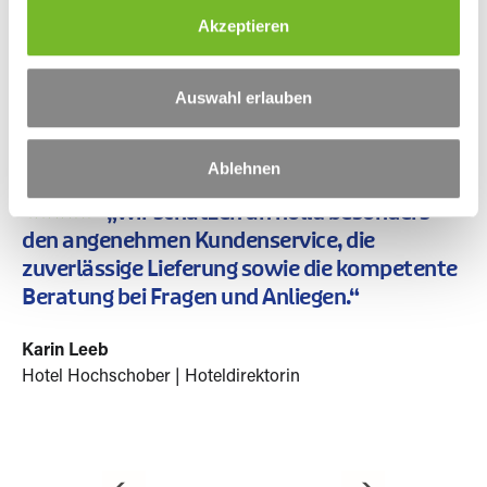
s
Akzeptieren
a
u
s
Auswahl erlauben
w
a
Ablehnen
h
l
„Wir schätzen an hollu besonders
den angenehmen Kundenservice, die
zuverlässige Lieferung sowie die kompetente
Beratung bei Fragen und Anliegen.“
Karin Leeb
Hotel Hochschober | Hoteldirektorin