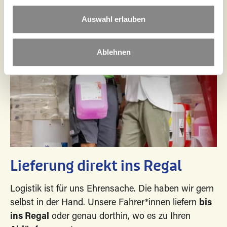
u
s
Auswahl erlauben
w
a
Ablehnen
h
l
Lieferung direkt ins Regal
Logistik ist für uns Ehrensache. Die haben wir gern
selbst in der Hand. Unsere Fahrer*innen liefern
bis
ins Regal
oder genau dorthin, wo es zu Ihren