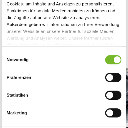
Cookies, um Inhalte und Anzeigen zu personalisieren,
Funktionen für soziale Medien anbieten zu können und
die Zugriffe auf unsere Website zu analysieren.
HOLLU AKADAMIE
Außerdem geben wir Informationen zu Ihrer Verwendung
Kurse & Schulungen
unserer Website an unsere Partner für soziale Medien,
Werbung und Analysen weiter. Unsere Partner führen
Entdecken Sie jetzt unser Aus- und
diese Informationen möglicherweise mit weiteren Daten
Weiterbildungsangebot - speziell für Ihr Team in
zusammen, die Sie ihnen bereitgestellt haben oder die
Lebensmittel- und Getränkeindustrie
E
sie im Rahmen Ihrer Nutzung der Dienste gesammelt
Notwendig
i
haben.
n
w
Online
Präferenzen
i
l
l
Statistiken
i
g
Marketing
u
n