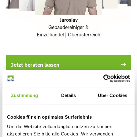
Jaroslav
Gebäudereiniger &
Verena
Einzelhandel | Oberösterreich
Gastronomie & Hotellerie |
Steiermark
Jetzt beraten lassen
oder direkt anrufen unter
00800 52800 900
Zustimmung
Details
Über Cookies
Persönliche Beratung
Cookies für ein optimales Surferlebnis
120 Jahre Erfahrung
Für alle Branchen
Um die Website vollumfänglich nutzen zu können
akzeptieren Sie bitte alle Cookies. Wir verwenden