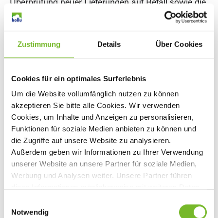
Überprüfung neuer Lieferungen auf Befall sowie die
Durchführung einer umfassenden Reinigung der
Lagerbereiche. Der Einsatz von Pheromonfallen
dient dem Monitoring und kann dazu beitragen,
Zustimmung
Details
Über Cookies
einen Befall frühzeitig zu erkennen.
Cookies für ein optimales Surferlebnis
Um die Website vollumfänglich nutzen zu können
akzeptieren Sie bitte alle Cookies. Wir verwenden
Cookies, um Inhalte und Anzeigen zu personalisieren,
Funktionen für soziale Medien anbieten zu können und
die Zugriffe auf unsere Website zu analysieren.
Außerdem geben wir Informationen zu Ihrer Verwendung
unserer Website an unsere Partner für soziale Medien,
Werbung und Analysen weiter. Unsere Partner führen
diese Informationen möglicherweise mit weiteren Daten
zusammen, die Sie ihnen bereitgestellt haben oder die
E
sie im Rahmen Ihrer Nutzung der Dienste gesammelt
Notwendig
i