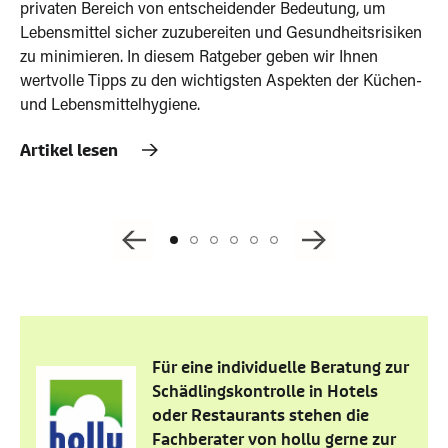
du
Pflegeeinrichtungen ist es wichtig, wirksame und sichere
en
Re
Desinfektionsmethoden anzuwenden. In diesem Ratgeber
Ih
erfahren Sie, wie Sie verschiedene Oberflächen richtig
n-
fi
desinfizieren und welche hollu Reinigungsprodukte für die
jeweiligen Anforderungen geeignet sind.
Ar
Artikel lesen
Für eine individuelle Beratung zur
Schädlingskontrolle in Hotels
oder Restaurants stehen die
Fachberater von hollu gerne zur