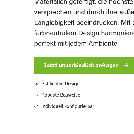
Getränkeindustrie
Materialien gefertigt, die höchste
versprechen und durch ihre auß
Objekt
Langlebigkeit beeindrucken. Mit
Gesundheitswesen
farbneutralem Design harmonier
und Krankenpflege
perfekt mit jedem Ambiente.
Waschraum und Papier
Jetzt unverbindlich anfragen
Alle Systemlösungen anzeigen
Alle Branchen anzeigen
Schlichtes Design
Robuste Bauweise
Individuell konfigurierbar