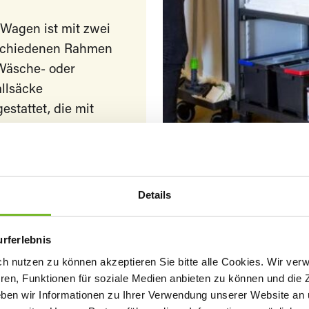
Wagen ist mit zwei
schiedenen Rahmen
 Wäsche- oder
llsäcke
estattet, die mit
m soft-closing
el versehen sind.
Details
urferlebnis
Einfach
h nutzen zu können akzeptieren Sie bitte alle Cookies. Wir ver
manövrierbar
ren, Funktionen für soziale Medien anbieten zu können und die Z
ben wir Informationen zu Ihrer Verwendung unserer Website an u