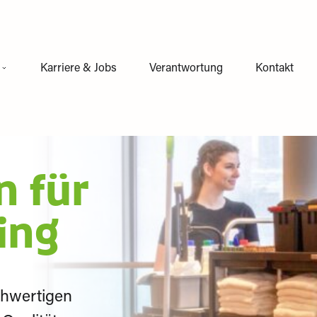
Karriere & Jobs
Verantwortung
Kontakt
 für
Gläser und Geschirr
Hotel &
ing
Gastronomie
Industriereinigung
chwertigen
Industrie und
Lebensmittel- und