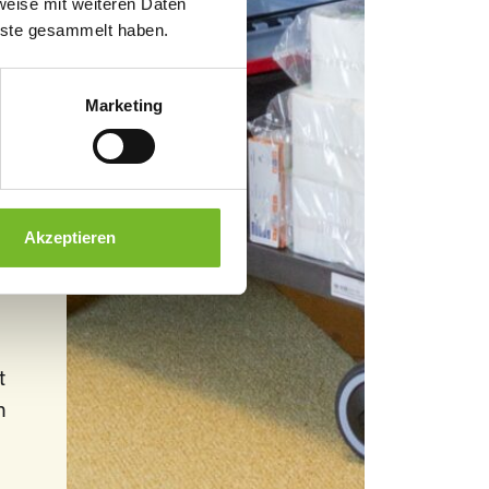
weise mit weiteren Daten
enste gesammelt haben.
Marketing
h
Akzeptieren
t
n