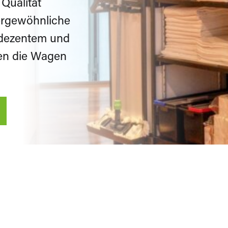
Produktion
 Qualität
Getränkeindustrie
ergewöhnliche
Wäsche
 dezentem und
Gebäudereiniger &
en die Wagen
Wellness und
Facility Service
Schwimmbad