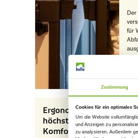
Der 
ver
für
Abfa
ausg
eine
Deck
Zustimmung
Cookies für ein optimales S
Ergonomisch für
Um die Website vollumfänglic
höchsten
und Anzeigen zu personalisie
Komfort
zu analysieren. Außerdem ge