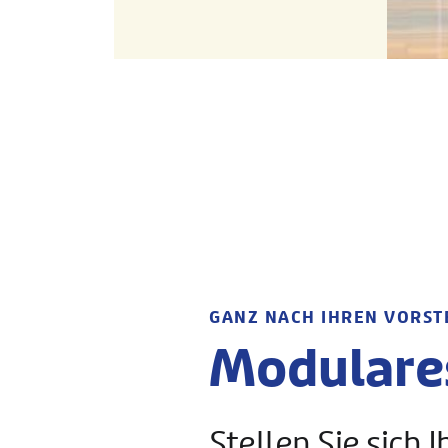
w
a
h
l
GANZ NACH IHREN VORST
Modulare
Stellen Sie sic