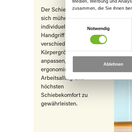
Medien, Werbung und Analyse
zusammen, die Sie ihnen ber
Der Schiebegriff lässt
sich mühelos und
E
individuell mit einem
Notwendig
i
Handgriff auf
n
w
verschiedene
i
Körpergrößen
l
anpassen, um einen
Ablehnen
l
ergonomischen
i
Arbeitsalltag und
g
u
höchsten
n
Schiebekomfort zu
g
gewährleisten.
s
a
u
s