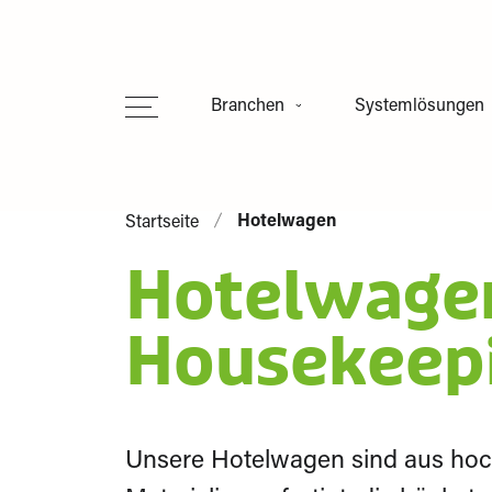
Branchen
Systemlösungen
Hotelwagen
Startseite
Hotelwagen
Stationen &
Öffentliche
Heimbereiche
Verwaltung &
Housekeep
Bildung
Housekeeping & Etage
Hotel
Unsere Hotelwagen sind aus ho
Lebensmittel- und
Küche