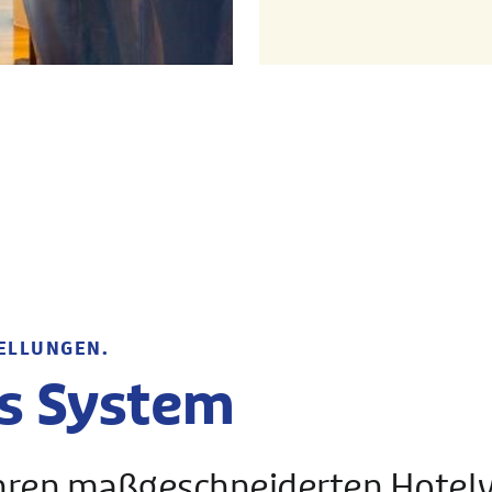
ELLUNGEN.
s System
h Ihren maßgeschneiderten Hote