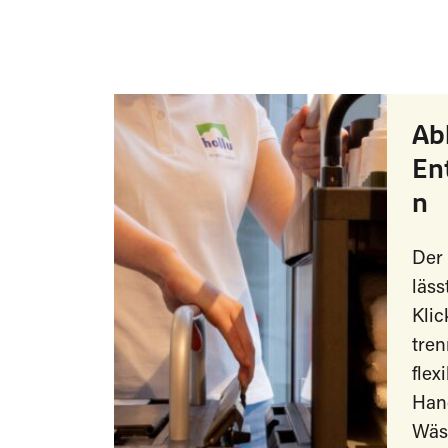
Ab
En
n
Der
läss
Kli
tren
flex
Han
Wäsc