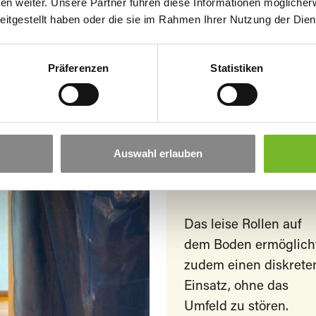
Das geringe
n weiter. Unsere Partner führen diese Informationen möglicher
eitgestellt haben oder die sie im Rahmen Ihrer Nutzung der Di
Eigengewicht und die
hochwertigen Rollen
des Wagens
Präferenzen
Statistiken
gewährleisten eine
einfache &
bodenschonende
Manövrierbarkeit auc
Auswahl erlauben
bei maximaler
Beladung.
Das leise Rollen auf
dem Boden ermöglich
zudem einen diskrete
Einsatz, ohne das
Umfeld zu stören.