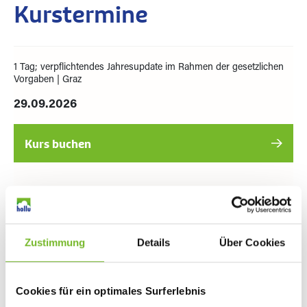
Kurstermine
1 Tag; verpflichtendes Jahresupdate im Rahmen der gesetzlichen
Vorgaben
| Graz
29.09.2026
1 Tag; eigenständiger Fortbildungstag
| Zirl
14.10.2026
Zustimmung
Details
Über Cookies
Cookies für ein optimales Surferlebnis