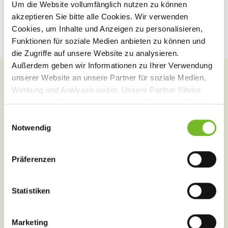
Um die Website vollumfänglich nutzen zu können
akzeptieren Sie bitte alle Cookies. Wir verwenden
Cookies, um Inhalte und Anzeigen zu personalisieren,
Funktionen für soziale Medien anbieten zu können und
die Zugriffe auf unsere Website zu analysieren.
Außerdem geben wir Informationen zu Ihrer Verwendung
unserer Website an unsere Partner für soziale Medien,
STEPHANIE IST GERNE FÜR SIE DA.
Werbung und Analysen weiter. Unsere Partner führen
Wir beraten Sie gerne zu
diese Informationen möglicherweise mit weiteren Daten
zusammen, die Sie ihnen bereitgestellt haben oder die
E
unseren Kursen!
sie im Rahmen Ihrer Nutzung der Dienste gesammelt
Notwendig
i
haben.
n
w
Präferenzen
i
l
l
Statistiken
i
g
Marketing
u