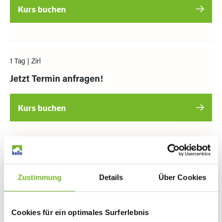
1 Tag
| Zirl
Jetzt Termin anfragen!
1 Tag
| Wien
Zustimmung
Details
Über Cookies
Jetzt Termin anfragen!
Cookies für ein optimales Surferlebnis