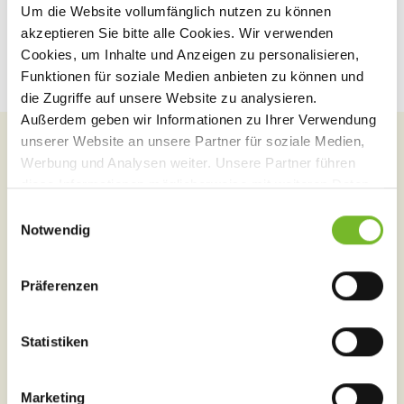
Um die Website vollumfänglich nutzen zu können
akzeptieren Sie bitte alle Cookies. Wir verwenden
Cookies, um Inhalte und Anzeigen zu personalisieren,
Funktionen für soziale Medien anbieten zu können und
die Zugriffe auf unsere Website zu analysieren.
Außerdem geben wir Informationen zu Ihrer Verwendung
unserer Website an unsere Partner für soziale Medien,
STEPHANIE IST GERNE FÜR SIE DA.
Werbung und Analysen weiter. Unsere Partner führen
Wir beraten Sie gerne zu
diese Informationen möglicherweise mit weiteren Daten
zusammen, die Sie ihnen bereitgestellt haben oder die
E
unseren Kursen!
sie im Rahmen Ihrer Nutzung der Dienste gesammelt
Notwendig
i
haben.
n
w
Präferenzen
i
l
l
Statistiken
i
g
Marketing