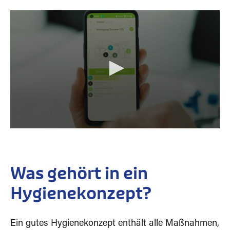
0
s
e
c
o
Was gehört in ein
n
d
s
Hygienekonzept?
o
f
1
3
Ein gutes Hygienekonzept enthält alle Maßnahmen,