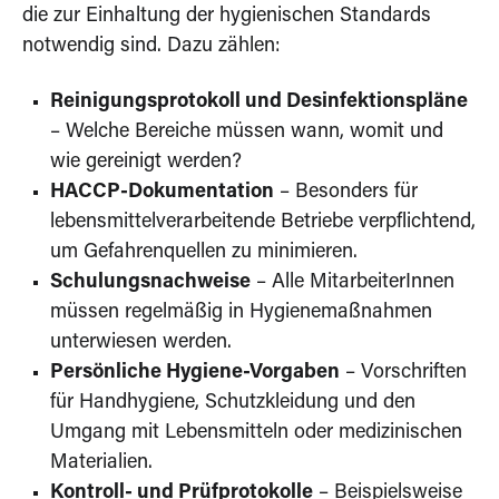
s
die zur Einhaltung der hygienischen Standards
e
c
notwendig sind. Dazu zählen:
o
n
d
Reinigungsprotokoll und Desinfektionspläne
s
– Welche Bereiche müssen wann, womit und
wie gereinigt werden?
HACCP-Dokumentation
– Besonders für
lebensmittelverarbeitende Betriebe verpflichtend,
um Gefahrenquellen zu minimieren.
Schulungsnachweise
– Alle MitarbeiterInnen
müssen regelmäßig in Hygienemaßnahmen
unterwiesen werden.
Persönliche Hygiene-Vorgaben
– Vorschriften
für Handhygiene, Schutzkleidung und den
Umgang mit Lebensmitteln oder medizinischen
Materialien.
Kontroll- und Prüfprotokolle
– Beispielsweise