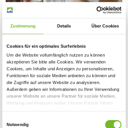
Zustimmung
Details
Über Cookies
Checkliste digital: Mit NOA wird Prozesssicherheit deutlich erhöht:
Der digitale Prozessmanager bildet alle Aufgaben,
Reinigungspläne und Checklisten digital ab, leitet das Personal per
Cookies für ein optimales Surferlebnis
App Schritt für Schritt an und dokumentiert alle Tätigkeiten.
Um die Website vollumfänglich nutzen zu können
akzeptieren Sie bitte alle Cookies. Wir verwenden
Cookies, um Inhalte und Anzeigen zu personalisieren,
Welche drei Formen der
Funktionen für soziale Medien anbieten zu können und
die Zugriffe auf unsere Website zu analysieren.
Hygiene gibt es?
Außerdem geben wir Informationen zu Ihrer Verwendung
unserer Website an unsere Partner für soziale Medien,
Hygiene ist nicht gleich Hygiene! Grundsätzlich
Werbung und Analysen weiter. Unsere Partner führen
unterscheidet man drei zentrale Formen:
diese Informationen möglicherweise mit weiteren Daten
zusammen, die Sie ihnen bereitgestellt haben oder die
E
sie im Rahmen Ihrer Nutzung der Dienste gesammelt
Persönliche Hygiene
– Maßnahmen wie
Notwendig
i