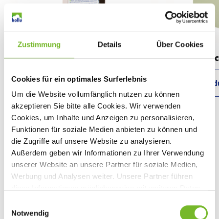
Zustimmung
Details
Über Cookies
Massivo
holluec
Cookies für ein optimales Surferlebnis
Produkt anzeigen
Prod
Um die Website vollumfänglich nutzen zu können
akzeptieren Sie bitte alle Cookies. Wir verwenden
Cookies, um Inhalte und Anzeigen zu personalisieren,
Funktionen für soziale Medien anbieten zu können und
die Zugriffe auf unsere Website zu analysieren.
Außerdem geben wir Informationen zu Ihrer Verwendung
unserer Website an unsere Partner für soziale Medien,
Werbung und Analysen weiter. Unsere Partner führen
Holzterrasse reinigen –
diese Informationen möglicherweise mit weiteren Daten
zusammen, die Sie ihnen bereitgestellt haben oder die
Anleitung & Tipps
E
sie im Rahmen Ihrer Nutzung der Dienste gesammelt
Notwendig
i